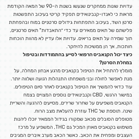
עדויות שונות ממחקרים שנעשו בשנות ה-90 של המאה הקודמת
מראות כי לאנדו-קנבינואידים תפקיד קריטי בעיכוב התפשטות
סרטן השד, בעיכוב התפתחות גידולים סרטניים במוח ובהפחתת
פלישתם של תאים ממאירים עד כדי ״התאבדות" תאים סרטניים,
תוך שמירה על תאים בריאים. עדויות אלו עדיין לא מהוות הוכחות
חותכות, אך הן ממשיכות להיחקר.
כיצד יכול הקנאביס הרפואי לסייע בהתמודדות ובטיפול
במחלת הסרטן?
מומלץ להתחיל את הטיפול בקנאביס מרגע אבחון המחלה, על
מנת לאפשר לחולה ובני משפחתו התנהלות רגועה ושלווה יותר.
עוד כדאי להמשיך את הטיפול בקנאביס לאחר סיום הטיפולים.
במישור הרגשי, CBD וקנבינואידים נוספים המצויים בצמח
הקנאביס משפיעים על שחרור שרירים, מסייעים להרגעה והשריית
שינה. תוספת של THC עוזרת להעלאת מצב הרוח.
מטופלים הסובלים מכאב שמקורו בגידול הממאיר יוכלו ליהנות
משימוש בקנאביס מאוזן המכיל גם THC, המשפיע על מרכז
העצבים ומפחית את הכאב. כאשר הכאב מערב איברים המגיבים