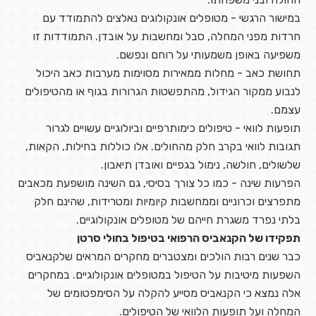
במישור הרגשי - מטופלים אונקולוגים נאלצים להתמודד עם
חרדות מפני המחלה, סבל ומחשבות על אובדן. התמודדות זו
משפיעה באופן משמעותי על רוחם ונפשם.
תחושת כאב - מחלות ממאירות מסוימות מערבות כאב היכול
לנבוע ממקור הגידול, מהתפשטות הגרורות בגוף או מהטיפולים
עצמם.
תופעות לוואי - טיפולים כימותרפיים וביולוגיים עשויים לגרור
תגובות לוואי בקרב חלק מהחולים. אלו כוללות בחילות, הקאות,
שלשולים, חולשה, נימול בגפיים ואובדן תיאבון.
הפרעות שינה - כמו כל צורך בסיסי, גם השינה מושפעת מכאבים
מתפרצים וכרוניים וממחשבות קיומיות ומטרידות, שהינם חלק
בלתי נפרד משגרת חייהם של מטופלים אונקולוגיים.
תפקידו של הקנאביס הרפואי בטיפול בחולי סרטן
כבר שנים רבות הולכים ומצטברים מחקרים המראים שלקנאביס
השפעות מיטיבות על הטיפול במטופלים אונקולוגיים. במחקרים
אלה נמצא כי הקנאביס מסייע להקלה על הסימפטומים של
המחלה ועל תופעות הלוואי של הטיפולים.