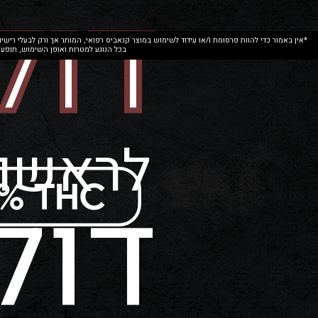
דול
*אין באמור כדי להוות פרסומת ו/או עידוד לשימוש במוצר קנאביס רפואי, המותר אך ורק לבעלי ריש
בכל הנוגע למטרות ואופן השימוש, תופעות לוואי, אינטרקציה 
לראשונ
דול