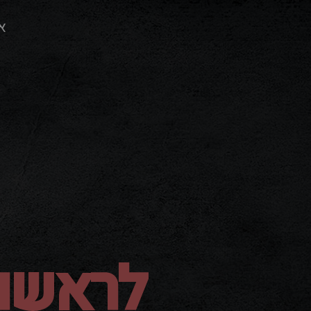
א
לראשונ