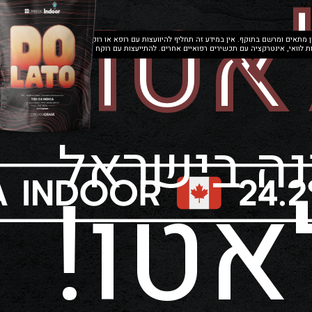
אטו!
יון מתאים ומרשם בתוקף. אין במידע זה תחליף להיוועצות עם רופא או רוקח בטרם רכישת תכשיר רפואי 
עם תכשירים רפואיים אחרים. להתייעצות עם רוקח פנו לטל׳ 03-7482000 או בדוא״ל office@givol-pharmacy.co.il ט.ל.ח.
ה בישראל
אטו!