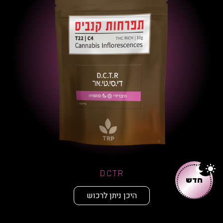
D.C.T.R
חדש
היכן ניתן לרכוש