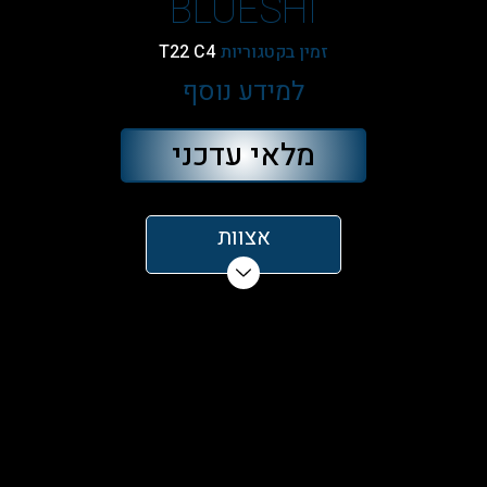
BLUESHI
זמין בקטגוריות
T22 C4
למידע נוסף
מלאי עדכני
אצוות
הוסיפו חוות דעת