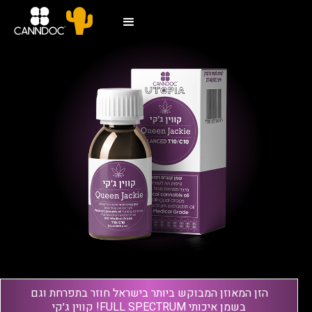
הזן המאוזן המבוקש ביותר בישראל חוזר בתפרחת וגם
בשמן איכותי FULL SPECTRUM! קווין ג׳קי